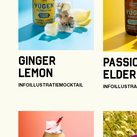
Ginger
Passi
Lemon
Elde
INFO
ILLUSTRATIE
MOCKTAIL
INFO
ILLUSTRA