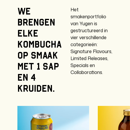
Het
We
smakenportfolio
brengen
van Yugen is
gestructureerd in
elke
vier verschillende
kombucha
categorieën:
Signature Flavours,
op smaak
Limited Releases,
met 1 sap
Specials en
Collaborations.
en 4
kruiden.