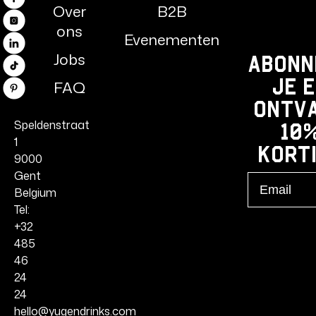
Facebook
Over
B2B
Instagram
ons
Evenementen
LinkedIn
Jobs
Abonn
TikTok
je 
FAQ
Pinterest
ontv
Speldenstraat
10
1
kort
9000
Gent
Email
Belgium
Tel:
+32
485
46
24
24
hello@yugendrinks.com