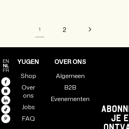
2
1
YUGEN
OVER ONS
EN
NL
FR
Shop
Algemeen
Facebook
Over
B2B
Instagram
ons
Evenementen
LinkedIn
Jobs
Abonn
TikTok
je 
FAQ
Pinterest
ontv