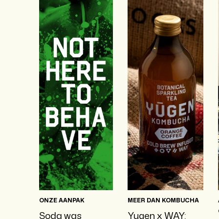
ONZE AANPAK
MEER DAN KOMBUCHA
Soda was
Yugen x WAY: