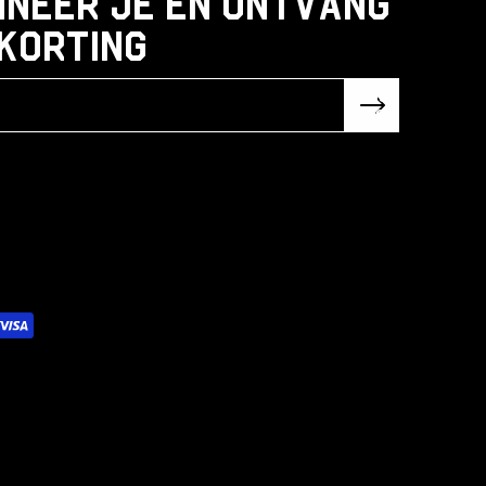
neer je en ontvang
korting
Subsc
ribe!