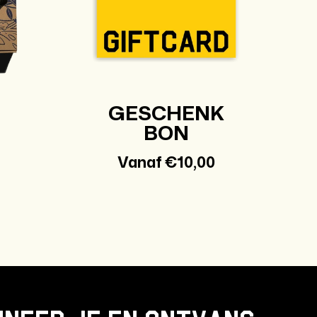
GESCHENK
BON
Normale
Vanaf €10,00
prijs