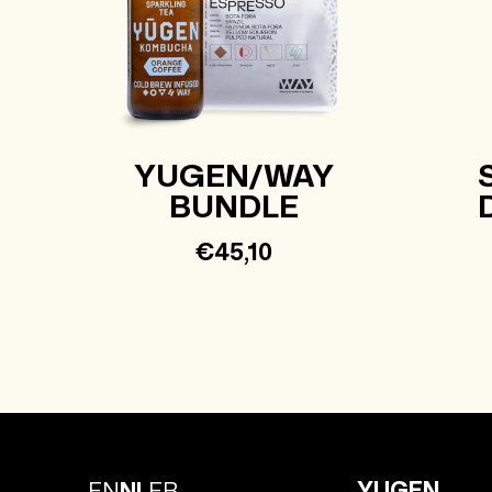
YUGEN/WAY
BUNDLE
Normale
€45,10
prijs
YUGEN
EN
NL
FR