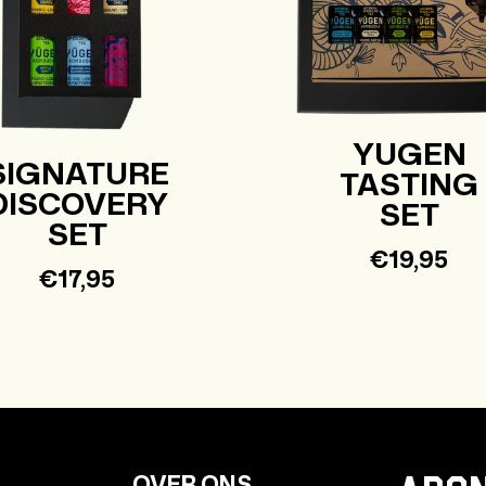
YUGEN
SIGNATURE
TASTING
DISCOVERY
SET
SET
Normale
€19,95
Normale
€17,95
prijs
prijs
OVER ONS