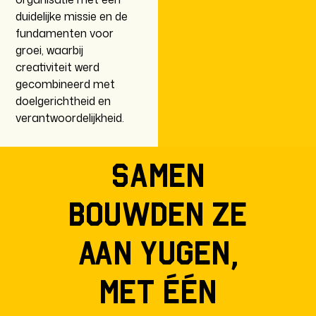
duidelijke missie en de
fundamenten voor
groei, waarbij
creativiteit werd
gecombineerd met
doelgerichtheid en
verantwoordelijkheid.
Samen
bouwden ze
aan Yugen,
met één