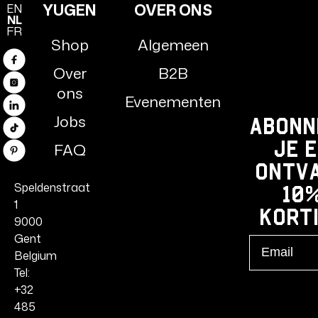
YUGEN
OVER ONS
EN
NL
FR
Shop
Algemeen
Facebook
Over
B2B
Instagram
ons
Evenementen
LinkedIn
Jobs
Abonn
TikTok
je 
FAQ
Pinterest
ontv
Speldenstraat
10
1
kort
9000
Gent
Email
Belgium
Tel:
+32
485