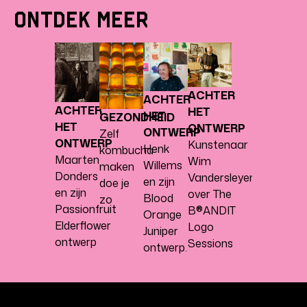
Ontdek Meer
ACHTER
ACHTER
ACHTER
HET
HET
GEZONDHEID
HET
ONTWERP
ONTWERP
Zelf
ONTWERP
Kunstenaar
Henk
kombucha
Maarten
Wim
Willems
maken
Donders
Vandersleyen
en zijn
doe je
en zijn
over The
Blood
zo
Passionfruit
B®ANDIT
Orange
Elderflower
Logo
Juniper
ontwerp
Sessions
ontwerp.