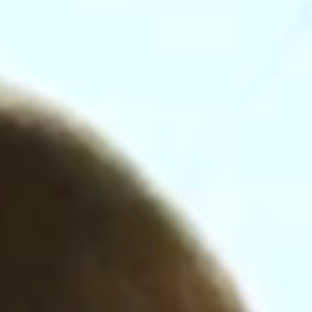
el.
t.