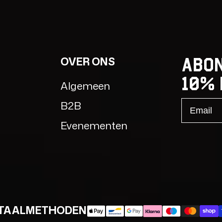
LING IN DE
CONTACT
WERIJ
Mail
OVER ONS
Abon
Adres
10% 
Algemeen
Email
B2B
Evenementen
TAALMETHODEN