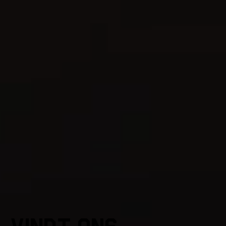
Soda was
Ergens 
weg kwi
YUGENERATION
Wij begeleiden mensen terug
naar de natuur en helpen deze
te herstellen