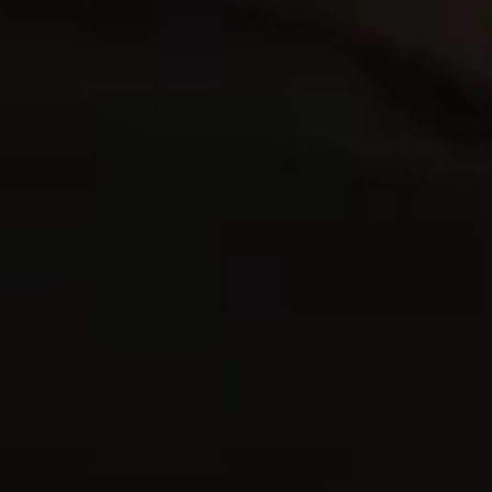
paal die het vieren
1 sap, 4 kruiden
Onze kenmerkende
kruidenmix en puur
biologisch sap
uele identiteit van Yugen