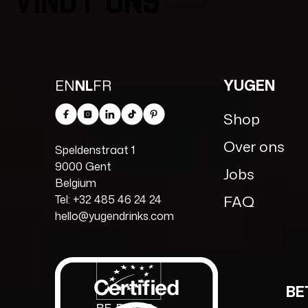
Vindt ons
WINKELZOEKER
OPHA
BROU
YUGEN
EN
NL
FR
Shop
Facebook
Instagram
LinkedIn
TikTok
Pinterest
Over ons
Speldenstraat 1
9000 Gent
Jobs
Belgium
FAQ
Tel: +32 485 46 24 24
hello@yugendrinks.com
BE