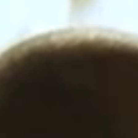
1 sap, 4 kruiden.
ganisch en functione
Voor mensen die geven
m hun gezondheid, hun community en de planee