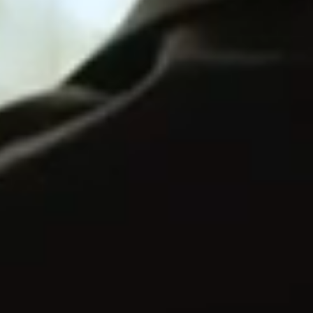
Duurzaamheid
Een mijl
Een mindset die al onze
waard is
beslissingen stuurt
Wim vandersleyen, bedenker van de vis
KIJK
ONZE COMMUNITY