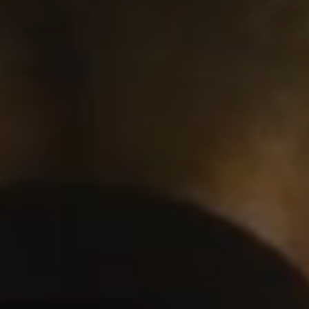
B-corp gecertificeerd