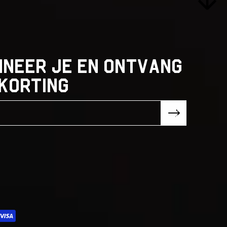
SOCIALS
Instagram
neer je en ontvang
Facebook
korting
Subsc
ribe!