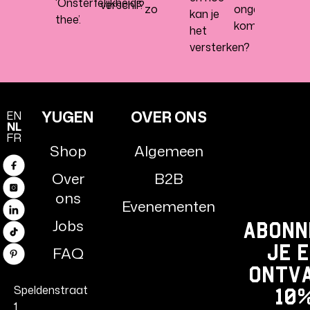
‘Onsterfelijkheids
verschil?
zo
ongepasteuris
kan je
thee’.
kombucha
het
versterken?
YUGEN
OVER ONS
EN
NL
FR
Shop
Algemeen
Facebook
Over
B2B
Instagram
ons
Evenementen
LinkedIn
Jobs
Abonn
TikTok
je 
FAQ
Pinterest
ontv
Speldenstraat
10
1