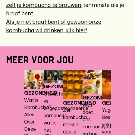
zelf je kombucha te brouwen
, tenminste als je
braaf bent.
Als je niet braaf bent of gewoon onze
kombucha wil drinken, klik hier!
MEER VOOR JOU
GEZO
Onkru
GEZONDHEID
besta
GEZONDHEID
Gepasteuriseerde
niet
GEZONDHEID
Wat is
vs.
GEZONDHEID
GEZONDHEID
Wat
Kombucha?
ongepasteuriseerde
Zelf
Yugen
doet
Alles
kombucha:
kombucha
kiest
ons
Over
wat is
maken
voluit
immuunsysteem
Deze
het
doe je
voor
en hoe