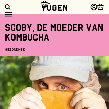
aar de
ontent
Inlogg
Win
Scoby,
de
moeder
van
kombucha
GEZONDHEID