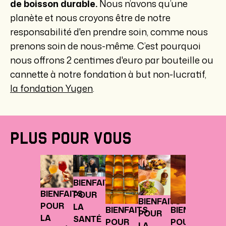
de boisson durable.
Nous n’avons qu’une
planète et nous croyons être de notre
responsabilité d'en prendre soin, comme nous
prenons soin de nous-même. C’est pourquoi
nous offrons 2 centimes d'euro par bouteille ou
cannette à notre fondation à but non-lucratif,
la fondation Yugen
.
PLUS POUR VOUS
BIEN
POU
BIENFAITS
LA
BIENFAITS
POUR
SANT
BIENFAITS
POUR
LA
Herbe
BIENFAITS
BIENFAITS
POUR
LA
SANTÉ
épice
POUR
POUR
LA