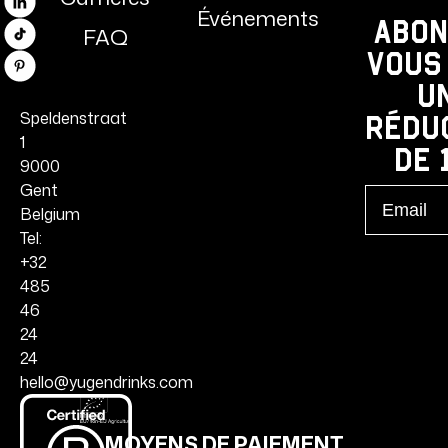
Linkedin
Événements
Abon
FAQ
TikTok
vous
Pinterest
u
Speldenstraat
rédu
1
de 
9000
Gent
Email
Belgium
Tel:
+32
485
46
24
24
hello@yugendrinks.com
MOYENS DE PAIEMENT