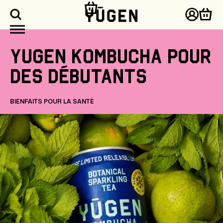
asser
u
Connex
Pani
ontenu
Yugen
Kombucha
pour
des
débutants
BIENFAITS POUR LA SANTÉ