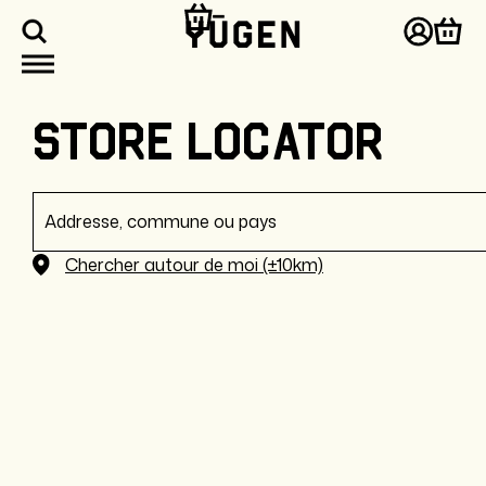
asser
u
Connex
Pani
ontenu
Store Locator
Chercher autour de moi (±10km)