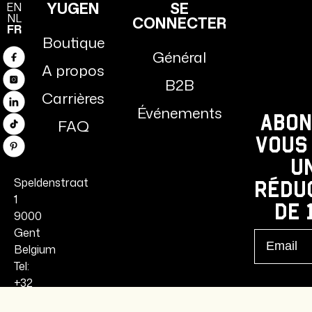
YUGEN
SE
EN
NL
CONNECTER
FR
Boutique
Général
Facebook
A propos
B2B
Instagram
Carrières
Linkedin
Événements
Abon
FAQ
TikTok
vous
Pinterest
u
Speldenstraat
rédu
1
de 
9000
Gent
Email
Belgium
Tel:
+32
485