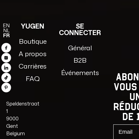
LOCALISATEUR
RETRAIT 
YUGEN
SE
EN
DE MAGASINS
LA
NL
CONNECTER
FR
BRASSERI
Boutique
Général
Facebook
A propos
B2B
Instagram
Carrières
Linkedin
Événements
Abon
FAQ
TikTok
vous
Pinterest
u
Speldenstraat
rédu
1
de 
9000
Gent
Email
Belgium