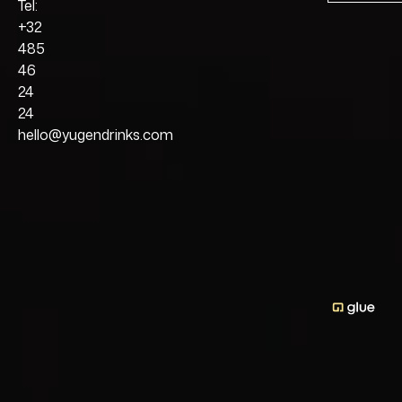
Tel:
+32
485
46
24
24
hello@yugendrinks.com
MOYENS DE PAIEMENT
made
Confidentialité
by
Conditions
Livraison
© 2026 Yugen
Drinks
Retours