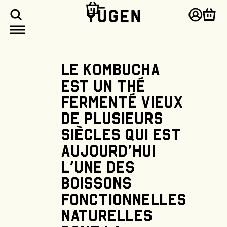
asser
u
Connex
Pani
ontenu
Le
kombucha
est
un
thé
fermenté
vieux
de
plusieurs
siècles
qui
est
aujourd'hui
l'une
des
boissons
fonctionnelles
naturelles