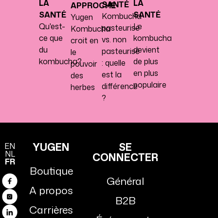
LA
LA
SANTÉ
APPROCHE
SANTÉ
SANTÉ
Kombucha
Yugen
Qu'est-
Le
pasteurisé
Kombucha
ce que
kombucha
vs. non
croit en
du
devient
pasteurisé
le
kombucha?
de plus
: quelle
pouvoir
en plus
est la
des
populaire
différence
herbes
?
YUGEN
SE
EN
NL
CONNECTER
FR
Boutique
Général
Facebook
A propos
B2B
Instagram
Carrières
Linkedin