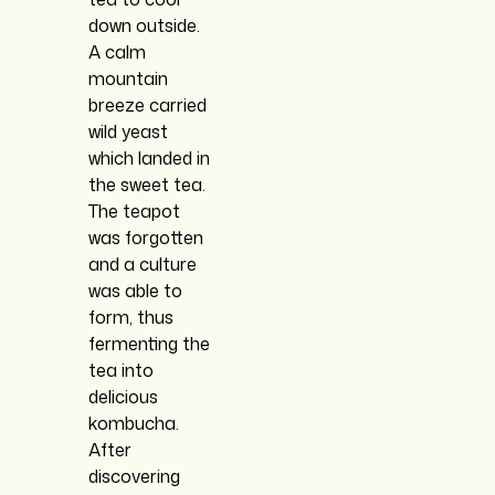
down outside.
A calm
mountain
breeze carried
wild yeast
which landed in
the sweet tea.
The teapot
was forgotten
and a culture
was able to
form, thus
fermenting the
tea into
delicious
kombucha.
After
discovering