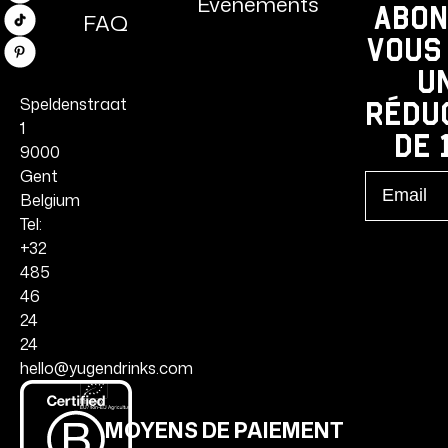
Événements
Abon
FAQ
TikTok
vous
Pinterest
u
Speldenstraat
rédu
1
de 
9000
Gent
Email
Belgium
Tel:
+32
485
46
24
24
hello@yugendrinks.com
MOYENS DE PAIEMENT