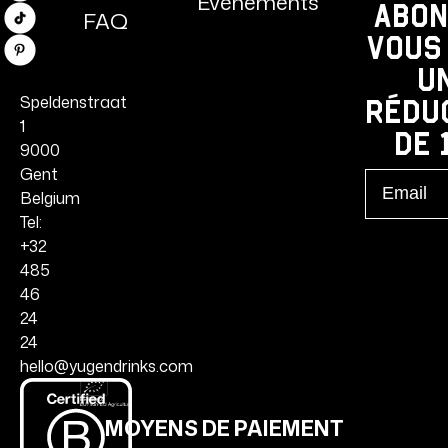
Événements
Abon
FAQ
TikTok
vous
Pinterest
u
Speldenstraat
rédu
1
de 
9000
Gent
Email
Belgium
Tel:
+32
485
46
24
24
hello@yugendrinks.com
MOYENS DE PAIEMENT