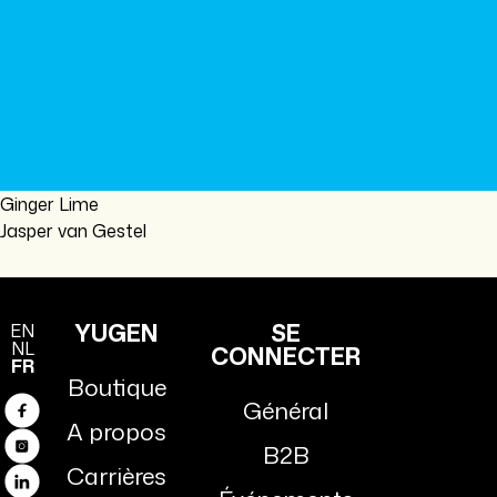
Ginger Lime
Jasper van Gestel
YUGEN
SE
EN
NL
CONNECTER
FR
Boutique
Général
Facebook
A propos
B2B
Instagram
Carrières
Linkedin