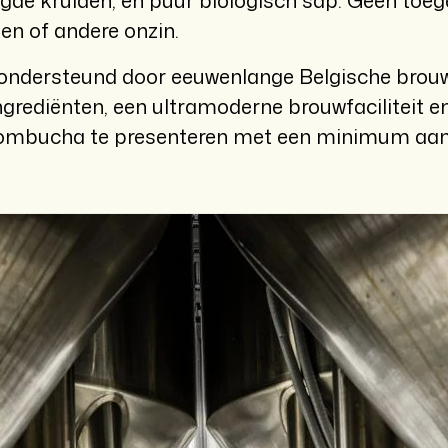
de kruiden, en puur biologisch sap. Geen toeg
en of andere onzin.
 (ondersteund door eeuwenlange Belgische brou
rediënten, een ultramoderne brouwfaciliteit en 
ombucha te presenteren met een minimum aan s