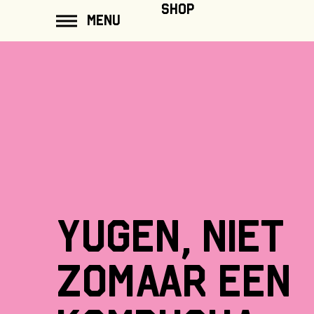
SHOP
ar de
MENU
ontent
Yugen,
niet
zomaar
een