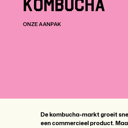
kombucha
ONZE AANPAK
De kombucha-markt groeit snel
een commercieel product. Maar