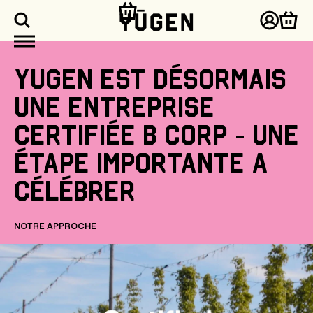
asser
u
Connex
Pani
ontenu
Yugen
est
désormais
une
entreprise
certifiée
B
Corp
-
une
étape
importante
a
célébrer
NOTRE APPROCHE