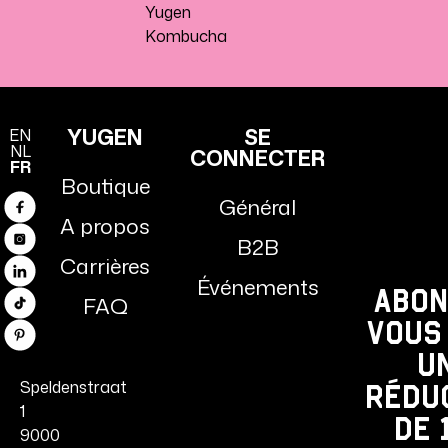
Yugen
Kombucha
YUGEN
SE
EN
NL
CONNECTER
FR
Boutique
Général
Facebook
A propos
B2B
Instagram
Carrières
Linkedin
Événements
Abon
FAQ
TikTok
vous
Pinterest
u
Speldenstraat
rédu
1
de 
9000