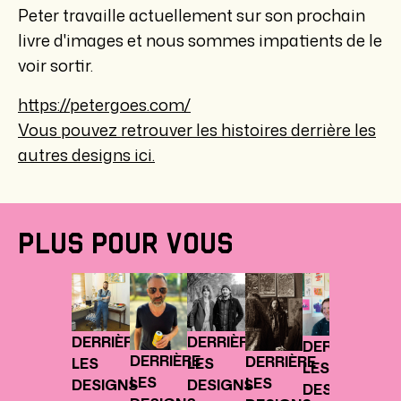
Peter travaille actuellement sur son prochain
livre d'images et nous sommes impatients de le
voir sortir.
https://petergoes.com/
Vous pouvez retrouver les histoires derrière les
autres designs ici.
PLUS POUR VOUS
DERR
LES
DESI
DERRIÈRE
DERRIÈRE
DERRIÈRE
Philip
DERRIÈRE
DERRIÈRE
LES
LES
LES
Lanto
LES
LES
DESIGNS
DESIGNS
DESIGNS
à