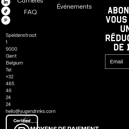
Carrières
Linkedin
Événements
Abon
FAQ
TikTok
vous
Pinterest
u
Speldenstraat
rédu
1
de 
9000
Gent
Email
Belgium
Tel:
+32
485
46
24
24
hello@yugendrinks.com