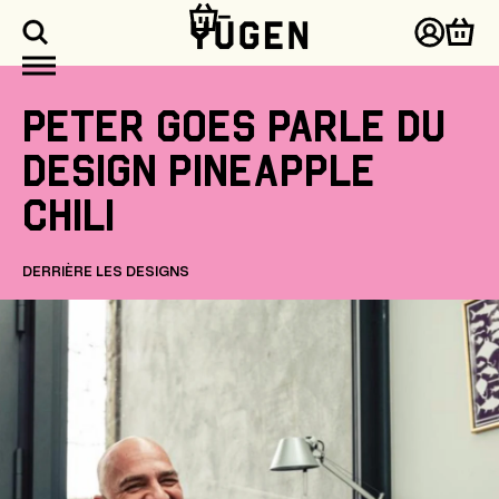
asser
u
Connex
Pani
ontenu
Peter
Goes
parle
du
design
Pineapple
Chili
DERRIÈRE LES DESIGNS