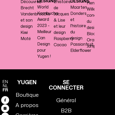
DESIGNS
DESIGNS
Découvrez
L'histoire
Henk
propo
World
Maarten
Brecht
de
Willems,
du
Kombucha
Donders
Vandenbroucke
Jacques
concepteur
desig
Award
et
et son
& Lise
du
Ginge
2023 -
l'histoire
design
et leur
design
Lemo
Meilleur
du
Kiwi
design
Blood
Can
design
Maté
Raspberry
Orange
Design
Passionfruit
Cacao
Juniper
pour
Elderflower
Yugen !
YUGEN
SE
EN
NL
CONNECTER
FR
Boutique
Général
Facebook
A propos
B2B
Instagram