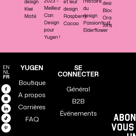
2023 -
l'histoire
design
et leur
design
Lemo
Meilleur
du
Kiwi
design
Blood
Can
design
Maté
Raspberry
Orange
Design
Passionfruit
Cacao
Juniper
pour
Elderflower
Yugen !
YUGEN
SE
EN
NL
CONNECTER
FR
Boutique
Général
Facebook
A propos
B2B
Instagram
Carrières
Linkedin
Événements
Abon
FAQ
TikTok
vous
Pinterest