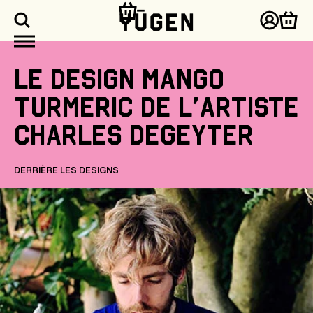
asser
u
Connex
Pani
ontenu
Le
design
Mango
Turmeric
de
l'artiste
Charles
Degeyter
DERRIÈRE LES DESIGNS