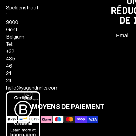
u
Speldenstraat
rédu
1
de 
9000
Gent
Email
Belgium
Tel:
+32
485
46
24
24
hello@yugendrinks.com
MOYENS DE PAIEMENT